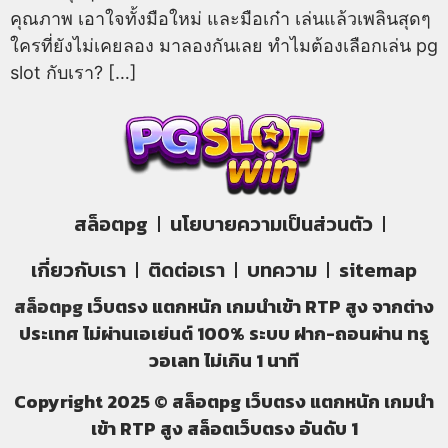
คุณภาพ เอาใจทั้งมือใหม่ และมือเก๋า เล่นแล้วเพลินสุดๆ
ใครที่ยังไม่เคยลอง มาลองกันเลย ทำไมต้องเลือกเล่น pg
slot กับเรา? […]
สล็อตpg
นโยบายความเป็นส่วนตัว
เกี่ยวกับเรา
ติดต่อเรา
บทความ
sitemap
สล็อตpg
เว็บตรง แตกหนัก เกมนำเข้า RTP สูง จากต่าง
ประเทศ ไม่ผ่านเอเย่นต์ 100% ระบบ ฝาก-ถอนผ่าน ทรู
วอเลท ไม่เกิน 1 นาที
Copyright 2025 © สล็อตpg เว็บตรง แตกหนัก เกมนำ
เข้า RTP สูง สล็อตเว็บตรง อันดับ 1