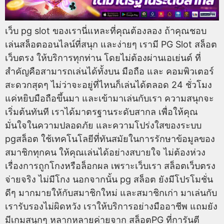
เว็บ pg slot ของเรานี่แหละที่คุณต้องลอง ถ้าคุณชอบ
เล่นสล็อตออนไลน์ที่สนุก และง่ายๆ เรามี PG Slot สล็อต
เว็บตรง ให้บริการทุกท่าน โดยไม่ต้องผ่านเอเย่นต์ ที่
สำคัญคือสามารถเล่นได้ทั้งบน มือถือ และ คอมพิวเตอร์
สะดวกสุดๆ ไม่ว่าจะอยู่ที่ไหนก็เล่นได้ตลอด 24 ชั่วโมง
แค่หยิบมือถือขึ้นมา และเข้ามาเล่นกับเรา ความสนุกจะ
เริ่มต้นทันที เราได้มาตรฐานระดับสากล เพื่อให้คุณ
มั่นใจในความปลอดภัย และความโปร่งใสของระบบ
pgสล็อต ใช้เทคโนโลยีที่ทันสมัยในการรักษาข้อมูลของ
สมาชิกทุกคน ให้คุณเล่นได้อย่างสบายใจ ไม่ต้องห่วง
เรื่องการถูกโกงหรือล็อกผล เพราะเว็บเรา สล็อตเว็บตรง
จ่ายจริง ไม่มีโกง นอกจากนั้น pg สล็อต ยังมีโปรโมชั่น
ดีๆ มากมายให้กับสมาชิกใหม่ และสมาชิกเก่า มาเล่นกับ
เรารับรองไม่ผิดหวัง เราให้บริการอย่างมืออาชีพ แถมยัง
มีเกมสนุกๆ หลากหลายค่ายจาก สล็อตPG ที่การันตี